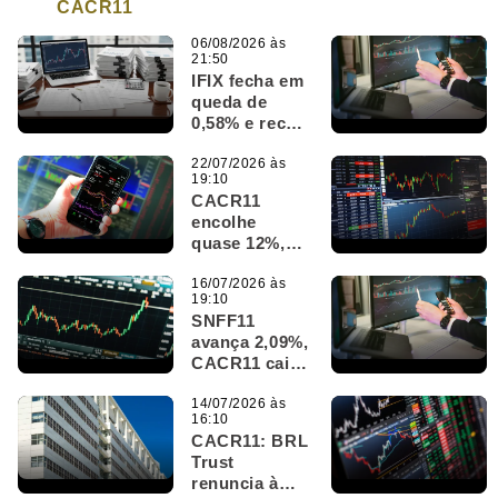
CACR11
06/08/2026 às
21:50
IFIX fecha em
queda de
0,58% e recua
aos 3.760
pontos
22/07/2026 às
19:10
CACR11
encolhe
quase 12%,
AJFI11 salta
9,6%; IFIX
16/07/2026 às
19:10
fecha em
SNFF11
queda de
avança 2,09%,
0,34%
CACR11 cai
6,06%; IFIX
fecha em alta
14/07/2026 às
16:10
de 0,18%
CACR11: BRL
Trust
renuncia à