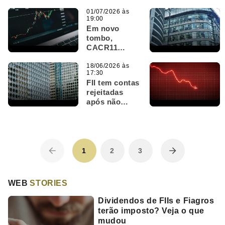
administração
em meio à
01/07/2026 às
19:00
crise; gestor
Em novo
diz que
tombo,
decisão não
CACR11
teve
derrete quase
explicação
16%; IFIX
18/06/2026 às
17:30
fecha em
FII tem contas
queda de
rejeitadas
0,1%
após não
pagamento de
dividendos e
crise que
corroeu cotas
em mais de
1
2
3
70%
WEB
STORIES
Dividendos de FIIs e Fiagros
terão imposto? Veja o que
mudou