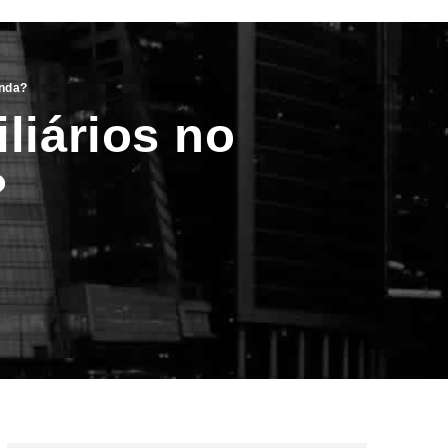
enda?
liários no
?