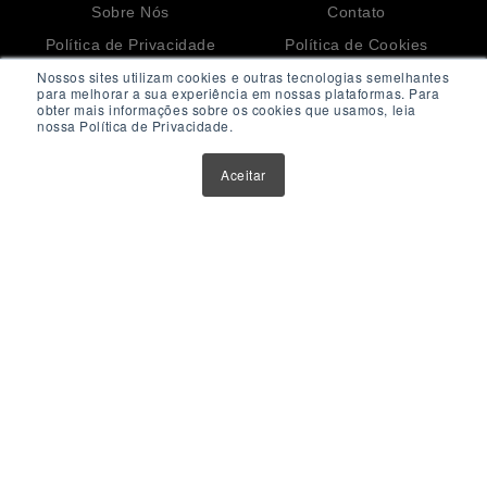
Sobre Nós
Contato
Política de Privacidade
Política de Cookies
Nossos sites utilizam cookies e outras tecnologias semelhantes
Anuncie Aqui
para melhorar a sua experiência em nossas plataformas. Para
obter mais informações sobre os cookies que usamos, leia
nossa Política de Privacidade.
Maior Plataforma de Fundos Imobiliários do Brasil
Aceitar
Este website tem como único objetivo fornecer informações
sobre ferramentas, veículos e produtos de investimentos.
Nenhuma parte do conteúdo disponibilizado por meio deste
website deve ser interpretada como aconselhamento ou
recomendação para investimento. Orientações neste sentido
devem ser obtidas por instituições e profissionais credenciados e
devidamente habilitados.
Todos os materiais exibidos neste website estão protegidos
pelas leis de Propriedade Intelectual e não podem ser
reproduzidos e/ou distribuídos sem a expressa autorização do
site
Fiis.com.br.
O site
Fiis.com.br
não se responsabiliza por informações
publicadas em links externos que estejam contidos neste
website.