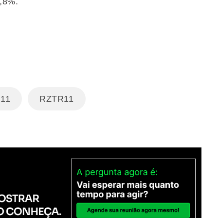
5,8%.
11
RZTR11