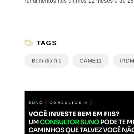
rendimentos nos últimos 12 meses é de 2
TAGS
Bom dia fiis
GAME11
IRDM