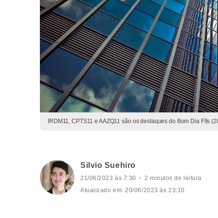
IRDM11, CPTS11 e AAZQ11 são os destaques do Bom Dia FIIs (28/
Silvio Suehiro
21/06/2023 às 7:30
2 minutos de leitura
Atualizado em: 20/06/2023 às 23:10