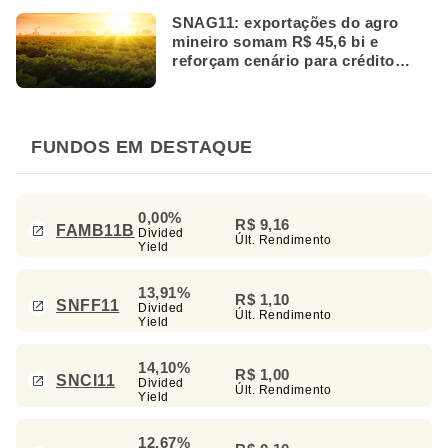
SNAG11: exportações do agro
mineiro somam R$ 45,6 bi e
reforçam cenário para crédito
rural
FUNDOS EM DESTAQUE
0,00%
R$ 9,16
FAMB11B
Divided
Últ. Rendimento
Yield
13,91%
R$ 1,10
SNFF11
Divided
Últ. Rendimento
Yield
14,10%
R$ 1,00
SNCI11
Divided
Últ. Rendimento
Yield
12,67%