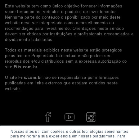
Este website tem como único objetivo fornecer informações
sobre ferramentas, veículos e produtos de investimentos.
Nenhuma parte do conteúdo disponibilizado por meio deste
website deve ser interpretada como aconselhamento ou
recomendação para investimento. Orientações neste sentido
devem ser obtidas por instituições e profissionais credenciados e
devidamente habilitados.
Todos os materiais exibidos neste website estão protegidos
pelas leis de Propriedade Intelectual e não podem ser
reproduzidos e/ou distribuídos sem a expressa autorização do
site
Fiis.com.br.
O site
Fiis.com.br
não se responsabiliza por informações
publicadas em links externos que estejam contidos neste
website.
Nossos sites utilizam cookies e outras tecnologias semelhantes
para melhorar a sua experiência em nossas plataformas. Para