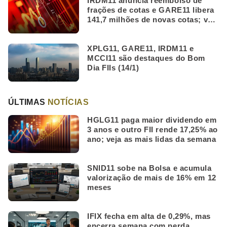
IRDM11 anuncia reembolso de
frações de cotas e GARE11 libera
141,7 milhões de novas cotas; veja
as mais lidas da semana
XPLG11, GARE11, IRDM11 e
MCCI11 são destaques do Bom
Dia FIIs (14/1)
ÚLTIMAS
NOTÍCIAS
HGLG11 paga maior dividendo em
3 anos e outro FII rende 17,25% ao
ano; veja as mais lidas da semana
SNID11 sobe na Bolsa e acumula
valorização de mais de 16% em 12
meses
IFIX fecha em alta de 0,29%, mas
encerra semana com perda