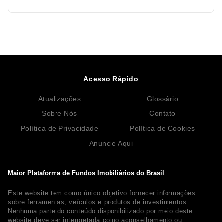
Acesso Rápido
Atualizações
Glossário
Sobre Nós
Contato
Política de Privacidade
Política de Cookies
Anuncie Aqui
Maior Plataforma de Fundos Imobiliários do Brasil
Este website tem como único objetivo fornecer informações
sobre ferramentas, veículos e produtos de investimentos.
Nenhuma parte do conteúdo disponibilizado por meio deste
website deve ser interpretada como aconselhamento ou