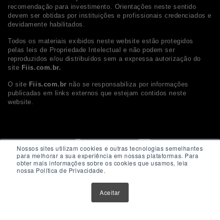
recomendação para investimento. Orientações neste sentido
devem ser obtidas por instituições e profissionais credenciados e
devidamente habilitados.
Todos os materiais exibidos neste website estão protegidos
pelas leis de Propriedade Intelectual e não podem ser
reproduzidos e/ou distribuídos sem a expressa autorização do
site
Fiis.com.br.
O site
Fiis.com.br
não se responsabiliza por informações
publicadas em links externos que estejam contidos neste
website.
Nossos sites utilizam cookies e outras tecnologias semelhantes
para melhorar a sua experiência em nossas plataformas. Para
obter mais informações sobre os cookies que usamos, leia
nossa Política de Privacidade.
Aceitar
© 2026 - Fiis.com.br. Todos os direitos Reservados.