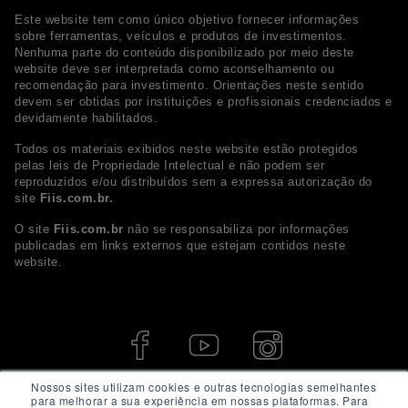
Este website tem como único objetivo fornecer informações
sobre ferramentas, veículos e produtos de investimentos.
Nenhuma parte do conteúdo disponibilizado por meio deste
website deve ser interpretada como aconselhamento ou
recomendação para investimento. Orientações neste sentido
devem ser obtidas por instituições e profissionais credenciados e
devidamente habilitados.
Todos os materiais exibidos neste website estão protegidos
pelas leis de Propriedade Intelectual e não podem ser
reproduzidos e/ou distribuídos sem a expressa autorização do
site
Fiis.com.br.
O site
Fiis.com.br
não se responsabiliza por informações
publicadas em links externos que estejam contidos neste
website.
Nossos sites utilizam cookies e outras tecnologias semelhantes
para melhorar a sua experiência em nossas plataformas. Para