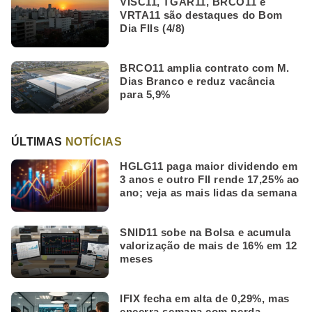
VISC11, TGAR11, BRCO11 e
VRTA11 são destaques do Bom
Dia FIIs (4/8)
BRCO11 amplia contrato com M.
Dias Branco e reduz vacância
para 5,9%
ÚLTIMAS
NOTÍCIAS
HGLG11 paga maior dividendo em
3 anos e outro FII rende 17,25% ao
ano; veja as mais lidas da semana
SNID11 sobe na Bolsa e acumula
valorização de mais de 16% em 12
meses
IFIX fecha em alta de 0,29%, mas
encerra semana com perda