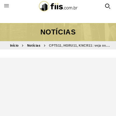
BUSCAR POR FUNDO
NOTÍCIAS
Início
Notícias
CPTS11, HGRU11, KNCR11: veja os
melhores fundos imobiliários para investir em janeiro