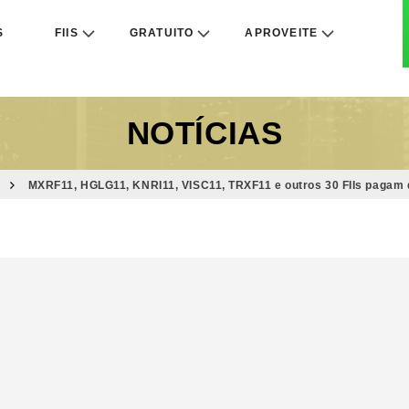
S
FIIS
GRATUITO
APROVEITE
NOTÍCIAS
MXRF11, HGLG11, KNRI11, VISC11, TRXF11 e outros 30 FIIs pagam 