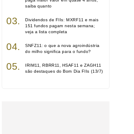
paga maior valor em quase 4 anos;
saiba quanto
Dividendos de FIIs: MXRF11 e mais
151 fundos pagam nesta semana;
veja a lista completa
SNFZ11: o que a nova agroindústria
do milho significa para o fundo?
IRIM11, RBRR11, HSAF11 e ZAGH11
são destaques do Bom Dia FIIs (13/7)