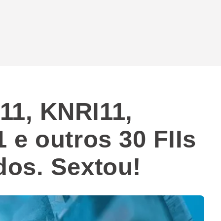
1, KNRI11,
 e outros 30 FIIs
os. Sextou!