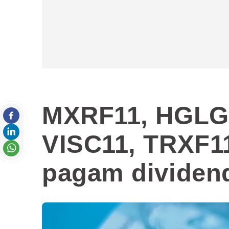
MXRF11, HGLG1
VISC11, TRXF11
pagam dividend