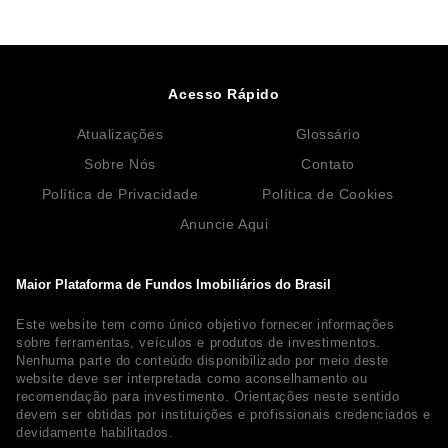
Acesso Rápido
Atualizações
Glossário
Sobre Nós
Contato
Política de Privacidade
Política de Cookies
Anuncie Aqui
Maior Plataforma de Fundos Imobiliários do Brasil
Este website tem como único objetivo fornecer informações
sobre ferramentas, veículos e produtos de investimentos.
Nenhuma parte do conteúdo disponibilizado por meio deste
website deve ser interpretada como aconselhamento ou
recomendação para investimento. Orientações neste sentido
devem ser obtidas por instituições e profissionais credenciados e
devidamente habilitados.