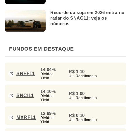
Recorde da soja em 2026 entra no
radar do SNAG11; veja os
números
FUNDOS EM DESTAQUE
14,04%
R$ 1,10
SNFF11
Divided
Últ. Rendimento
Yield
14,10%
R$ 1,00
SNCI11
Divided
Últ. Rendimento
Yield
12,69%
R$ 0,10
MXRF11
Divided
Últ. Rendimento
Yield