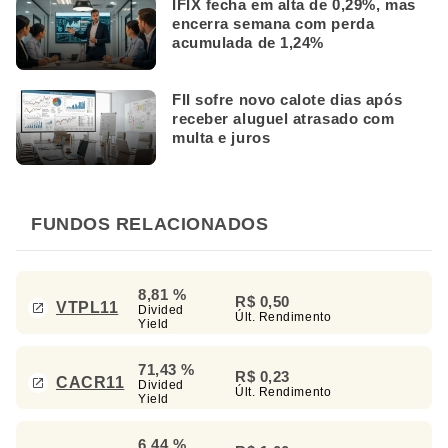
IFIX fecha em alta de 0,29%, mas
encerra semana com perda
acumulada de 1,24%
FII sofre novo calote dias após
receber aluguel atrasado com
multa e juros
FUNDOS RELACIONADOS
8,81 %
R$ 0,50
VTPL11
Divided
Últ. Rendimento
Yield
71,43 %
R$ 0,23
CACR11
Divided
Últ. Rendimento
Yield
6,44 %