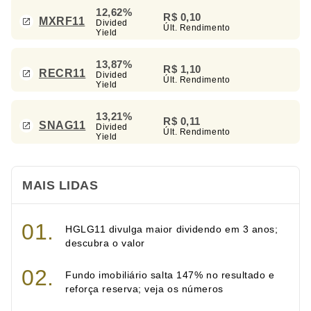
12,62%
R$ 0,10
MXRF11
Divided
Últ. Rendimento
Yield
13,87%
R$ 1,10
RECR11
Divided
Últ. Rendimento
Yield
13,21%
R$ 0,11
SNAG11
Divided
Últ. Rendimento
Yield
MAIS LIDAS
HGLG11 divulga maior dividendo em 3 anos;
descubra o valor
Fundo imobiliário salta 147% no resultado e
reforça reserva; veja os números