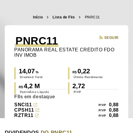
Início
Lista de Fiis
PNRC11
PNRC11
SEGUIR
PANORAMA REAL ESTATE CRÉDITO FDO
INV IMOB
14,07
0,22
%
R$
Dividend Yield
Último Rendimento
4,2 M
2,72
R$
Patrimônio Líquido
P/VP
FIIs em destaque
SNCI11
0,88
CPSH11
0,88
RZTR11
0,88
DIVIDENDOS
DO PNRC11