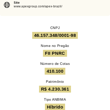
Site
www.apexgroup.com/apex-brazil/
CNPJ
46.157.348/0001-98
Nome no Pregão
FII PNRC
Número de Cotas
410.100
Patrimônio
R$ 4.230.361
Tipo ANBIMA
Híbrido