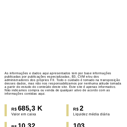
As informações e dados aqui apresentados tem por base informações
publicadas por publicações especializadas, B3, CVM e/ou dos
administradores dos próprios FII. Todo o cuidado é tomado na transposição
desses dados, mas não nos responsabilizamos por nenhuma atitude tomada
a partir do estudo do conteúdo deste site. Este site é apenas informativo.
Não indicamos compra ou venda de qualquer ativo de acordo com as
informações contidas aqui.
685,3 K
2
R$
R$
Valor em caixa
Liquidez média diária
10,32
103
R$