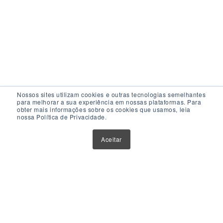
Nossos sites utilizam cookies e outras tecnologias semelhantes
para melhorar a sua experiência em nossas plataformas. Para
obter mais informações sobre os cookies que usamos, leia
nossa Política de Privacidade.
Acesso Rápido
Aceitar
Atualizações
Glossário
Sobre Nós
Contato
Política de Privacidade
Política de Cookies
Anuncie Aqui