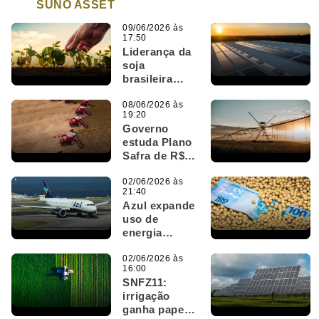
SUNO ASSET
09/06/2026 às
17:50
Liderança da
soja
brasileira
reforça
cenário para
08/06/2026 às
19:20
operações do
Governo
SNAG11
estuda Plano
Safra de R$
550 bi; o que
muda para o
02/06/2026 às
21:40
SNAG11?
Azul expande
uso de
energia
renovável e
reforça
02/06/2026 às
16:00
tendência
SNFZ11:
acompanhada
irrigação
pelo SNEL11
ganha papel