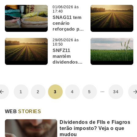
estratégico
para
01/06/2026 às
17:40
impulsionar
SNAG11 tem
valor das
cenário
fazendas
reforçado por
alta de 7,5%
do PIB do
29/05/2026 às
10:50
agro em 12
SNFZ11
meses
mantém
dividendos
acima de 13%
e avança para
mais de 13
mil cotistas
…
1
2
3
4
5
34
WEB
STORIES
Dividendos de FIIs e Fiagros
terão imposto? Veja o que
mudou