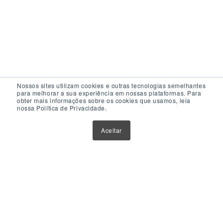
Nossos sites utilizam cookies e outras tecnologias semelhantes
para melhorar a sua experiência em nossas plataformas. Para
obter mais informações sobre os cookies que usamos, leia
nossa Política de Privacidade.
Acesso Rápido
Aceitar
Atualizações
Glossário
Sobre Nós
Contato
Política de Privacidade
Política de Cookies
Anuncie Aqui
Maior Plataforma de Fundos Imobiliários do Brasil