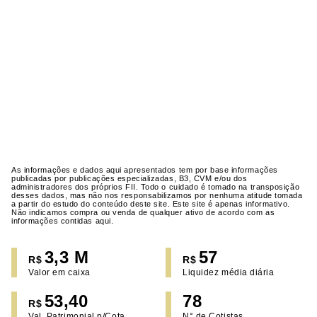
As informações e dados aqui apresentados tem por base informações
publicadas por publicações especializadas, B3, CVM e/ou dos
administradores dos próprios FII. Todo o cuidado é tomado na transposição
desses dados, mas não nos responsabilizamos por nenhuma atitude tomada
a partir do estudo do conteúdo deste site. Este site é apenas informativo.
Não indicamos compra ou venda de qualquer ativo de acordo com as
informações contidas aqui.
3,3 M
57
R$
R$
Valor em caixa
Liquidez média diária
53,40
78
R$
Val. Patrimonial p/Cota
N° de Cotistas