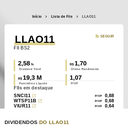
Início
Lista de Fiis
LLAO11
LLAO11
SEGUIR
FII BS2
2,58
1,70
%
R$
Dividend Yield
Último Rendimento
19,3 M
1,07
R$
Patrimônio Líquido
P/VP
FIIs em destaque
SNCI11
0,88
WTSP11B
0,68
VIUR11
0,64
DIVIDENDOS
DO LLAO11