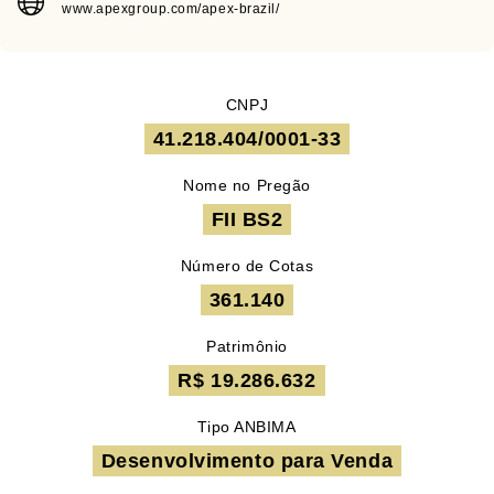
www.apexgroup.com/apex-brazil/
CNPJ
41.218.404/0001-33
Nome no Pregão
FII BS2
Número de Cotas
361.140
Patrimônio
R$ 19.286.632
Tipo ANBIMA
Desenvolvimento para Venda