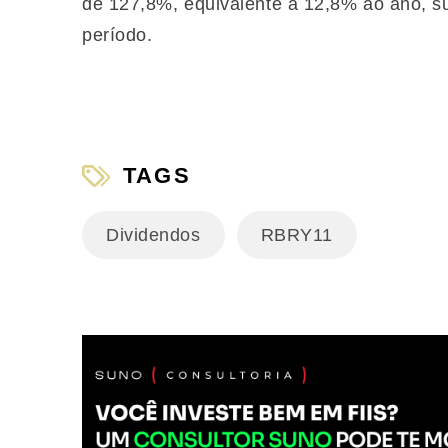
de 127,8%, equivalente a 12,8% ao ano, 
período.
TAGS
Dividendos
RBRY11