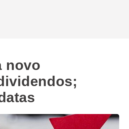
a novo
dividendos;
 datas