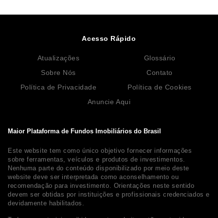
Acesso Rápido
Atualizações
Glossário
Sobre Nós
Contato
Política de Privacidade
Política de Cookies
Anuncie Aqui
Maior Plataforma de Fundos Imobiliários do Brasil
Este website tem como único objetivo fornecer informações
sobre ferramentas, veículos e produtos de investimentos.
Nenhuma parte do conteúdo disponibilizado por meio deste
website deve ser interpretada como aconselhamento ou
recomendação para investimento. Orientações neste sentido
devem ser obtidas por instituições e profissionais credenciados e
devidamente habilitados.