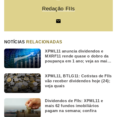
Redação FIIs
NOTÍCIAS
RELACIONADAS
XPML11 anuncia dividendos e
MXRF11 rende quase o dobro da
poupança em 1 ano; veja as mais
lidas da semana
XPML11, BTLG11: Cotistas de FIIs
vão receber dividendos hoje (24);
veja quais
Dividendos de FIIs: XPML11 e
mais 62 fundos imobiliários
pagam na semana; confira