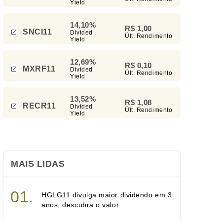
Yield
14,10%
R$ 1,00
SNCI11
Divided
Últ. Rendimento
Yield
12,69%
R$ 0,10
MXRF11
Divided
Últ. Rendimento
Yield
13,52%
R$ 1,08
RECR11
Divided
Últ. Rendimento
Yield
MAIS LIDAS
HGLG11 divulga maior dividendo em 3
anos; descubra o valor