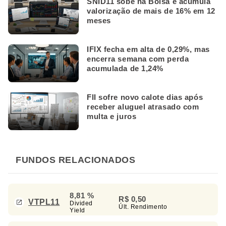
SNID11 sobe na Bolsa e acumula
valorização de mais de 16% em 12
meses
IFIX fecha em alta de 0,29%, mas
encerra semana com perda
acumulada de 1,24%
FII sofre novo calote dias após
receber aluguel atrasado com
multa e juros
FUNDOS RELACIONADOS
8,81 %
R$ 0,50
VTPL11
Divided
Últ. Rendimento
Yield