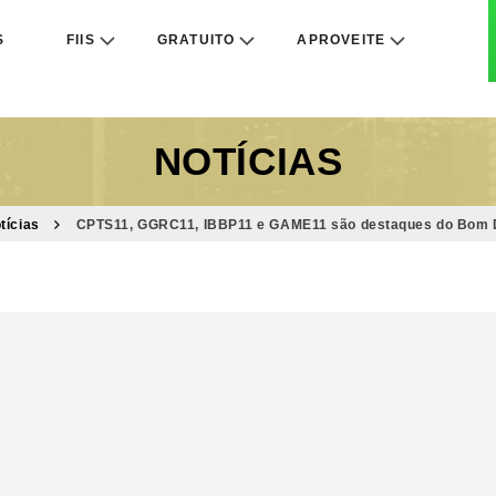
S
FIIS
GRATUITO
APROVEITE
NOTÍCIAS
tícias
CPTS11, GGRC11, IBBP11 e GAME11 são destaques do Bom Di