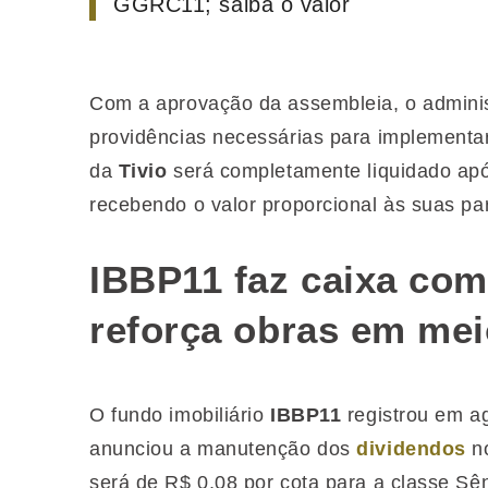
GGRC11; saiba o valor
Com a aprovação da assembleia, o admini
providências necessárias para implementar
da
Tivio
será completamente liquidado apó
recebendo o valor proporcional às suas par
IBBP11 faz caixa com
reforça obras em mei
O fundo imobiliário
IBBP11
registrou em a
anunciou a manutenção dos
dividendos
no
será de R$ 0,08 por cota para a classe Sê