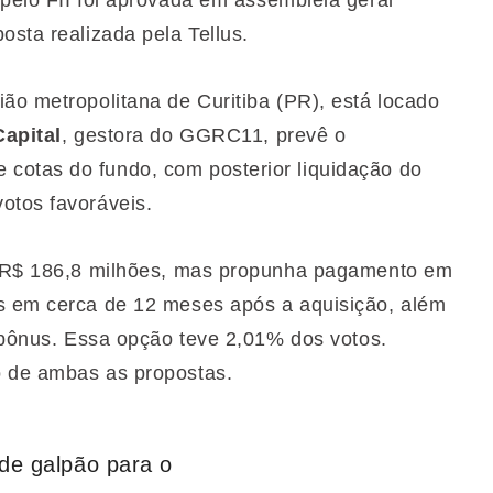
a pelo FII foi aprovada em assembleia geral
osta realizada pela Tellus.
ão metropolitana de Curitiba (PR), está locado
apital
, gestora do GGRC11, prevê o
cotas do fundo, com posterior liquidação do
otos favoráveis.
de R$ 186,8 milhões, mas propunha pagamento em
as em cerca de 12 meses após a aquisição, além
e bônus. Essa opção teve 2,01% dos votos.
o de ambas as propostas.
de galpão para o