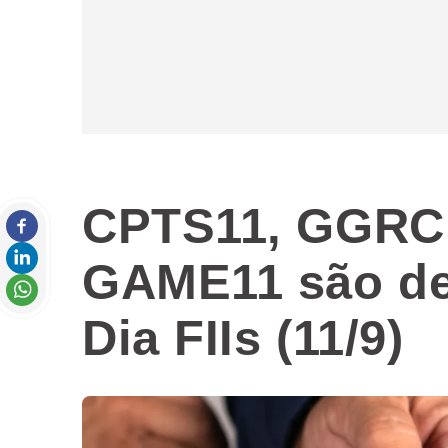
CPTS11, GGRC1
GAME11 são d
Dia FIIs (11/9)