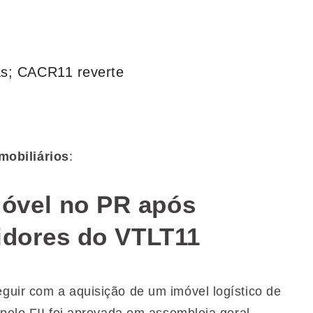
as; CACR11 reverte
mobiliários
:
óvel no PR após
idores do VTLT11
guir com a aquisição de um imóvel logístico de