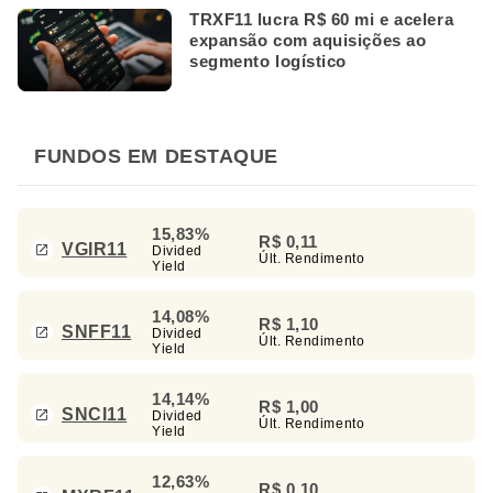
TRXF11 lucra R$ 60 mi e acelera
expansão com aquisições ao
segmento logístico
FUNDOS EM DESTAQUE
15,83%
R$ 0,11
VGIR11
Divided
Últ. Rendimento
Yield
14,08%
R$ 1,10
SNFF11
Divided
Últ. Rendimento
Yield
14,14%
R$ 1,00
SNCI11
Divided
Últ. Rendimento
Yield
12,63%
R$ 0,10