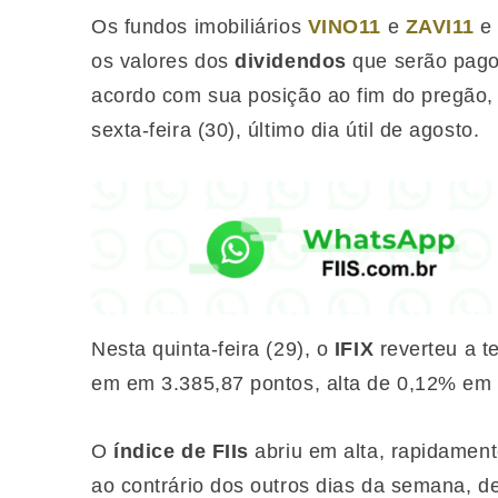
Os fundos imobiliários
VINO11
e
ZAVI11
e 
os valores dos
dividendos
que serão pago
acordo com sua posição ao fim do pregão,
sexta-feira (30), último dia útil de agosto.
Nesta quinta-feira (29), o
IFIX
reverteu a t
em em 3.385,87 pontos, alta de 0,12% em r
O
índice de FIIs
abriu em alta, rapidament
ao contrário dos outros dias da semana, d