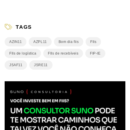
TAGS
AZIN11
AZPL11
Bom dia fiis
FIIs
FIIs de logística
FIIs de recebíveis
FIP-IE
JSAF11
JSRE11