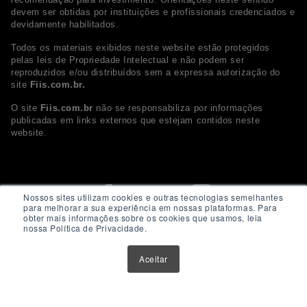
devem ser obtidas por instituições e profissionais credenciados e
devidamente habilitados.
Todos os materiais exibidos neste website estão protegidos
pelas leis de Propriedade Intelectual e não podem ser
reproduzidos e/ou distribuídos sem a expressa autorização do
site
Fiis.com.br.
O site
Fiis.com.br
não se responsabiliza por informações
publicadas em links externos que estejam contidos neste
website.
Nossos sites utilizam cookies e outras tecnologias semelhantes
para melhorar a sua experiência em nossas plataformas. Para
obter mais informações sobre os cookies que usamos, leia
nossa Política de Privacidade.
Aceitar
© 2026 - Fiis.com.br. Todos os direitos Reservados.