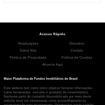
Acesso Rápido
Atualizações
Glossário
Sobre Nós
Contato
Política de Privacidade
Política de Cookies
Anuncie Aqui
Maior Plataforma de Fundos Imobiliários do Brasil
Este website tem como único objetivo fornecer informações
sobre ferramentas, veículos e produtos de investimentos.
Nenhuma parte do conteúdo disponibilizado por meio deste
website deve ser interpretada como aconselhamento ou
recomendação para investimento. Orientações neste sentido