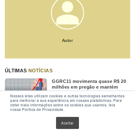
Autor
ÚLTIMAS
NOTÍCIAS
GGRC11 movimenta quase R$ 20
milhões em pregão e mantém
liquidez entre maiores do setor
Nossos sites utilizam cookies e outras tecnologias semelhantes
para melhorar a sua experiência em nossas plataformas. Para
obter mais informações sobre os cookies que usamos, leia
nossa Política de Privacidade.
SNFZ11 sobe mais de 2% e amplia
valorização acima do IFIX
Aceitar