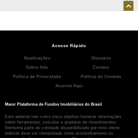
Acesso Rápido
Atualizações
Glossário
Sobre Nós
Contato
Política de Privacidade
Política de Cookies
Anuncie Aqui
Maior Plataforma de Fundos Imobiliários do Brasil
Este website tem como único objetivo fornecer informações
sobre ferramentas, veículos e produtos de investimentos.
Nenhuma parte do conteúdo disponibilizado por meio deste
website deve ser interpretada como aconselhamento ou