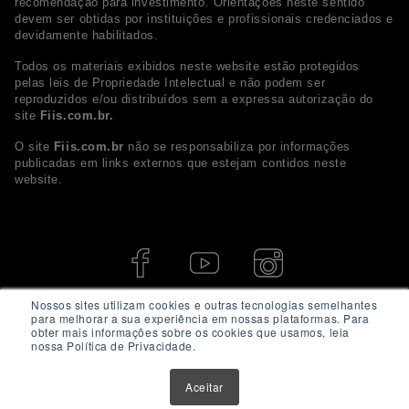
recomendação para investimento. Orientações neste sentido
devem ser obtidas por instituições e profissionais credenciados e
devidamente habilitados.
Todos os materiais exibidos neste website estão protegidos
pelas leis de Propriedade Intelectual e não podem ser
reproduzidos e/ou distribuídos sem a expressa autorização do
site
Fiis.com.br.
O site
Fiis.com.br
não se responsabiliza por informações
publicadas em links externos que estejam contidos neste
website.
Nossos sites utilizam cookies e outras tecnologias semelhantes
para melhorar a sua experiência em nossas plataformas. Para
obter mais informações sobre os cookies que usamos, leia
nossa Política de Privacidade.
Aceitar
© 2026 - Fiis.com.br. Todos os direitos Reservados.